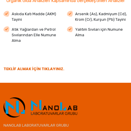
Organik Gıda Analizleri Kapsamında Gerçekleştirilen Analizler
Askıda Katı Madde (AKM)
Arsenik (As), Kadmiyum (Cd),
Tayini
Krom (Cr), Kurşun (Pb) Tayini
Atık Yağlardan ve Petrol
Yalıtım Sıvıları için Numune
Sıvılarından Elle Numune
Alma
Alma
TEKLİF ALMAK İÇİN TIKLAYINIZ.
NANOLAB LABORATUVARLAR GRUBU