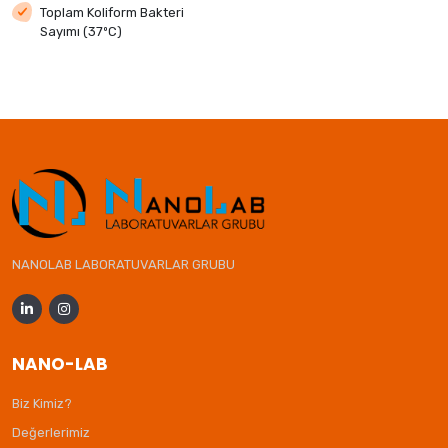
Toplam Koliform Bakteri
Sayımı (37ºC)
NANOLAB LABORATUVARLAR GRUBU
NANO-LAB
Biz Kimiz?
Değerlerimiz