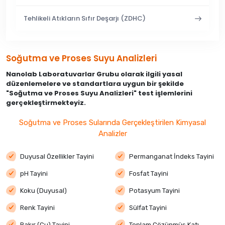
Tehlikeli Atıkların Sıfır Deşarjı (ZDHC)
Soğutma ve Proses Suyu Analizleri
Nanolab Laboratuvarlar Grubu olarak ilgili yasal
düzenlemelere ve standartlara uygun bir şekilde
"Soğutma ve Proses Suyu Analizleri" test işlemlerini
gerçekleştirmekteyiz.
Soğutma ve Proses Sularında Gerçekleştirilen Kimyasal
Analizler
Duyusal Özellikler Tayini
Permanganat İndeks Tayini
pH Tayini
Fosfat Tayini
Koku (Duyusal)
Potasyum Tayini
Renk Tayini
Sülfat Tayini
Bakır (Cu) Tayini
Toplam Çözünmüş Katı