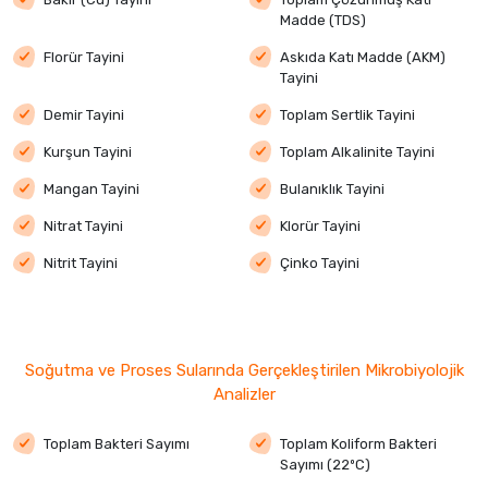
Madde (TDS)
Florür Tayini
Askıda Katı Madde (AKM)
Tayini
Demir Tayini
Toplam Sertlik Tayini
Kurşun Tayini
Toplam Alkalinite Tayini
Mangan Tayini
Bulanıklık Tayini
Nitrat Tayini
Klorür Tayini
Nitrit Tayini
Çinko Tayini
Soğutma ve Proses Sularında Gerçekleştirilen Mikrobiyolojik
Analizler
Toplam Bakteri Sayımı
Toplam Koliform Bakteri
Sayımı (22ºC)