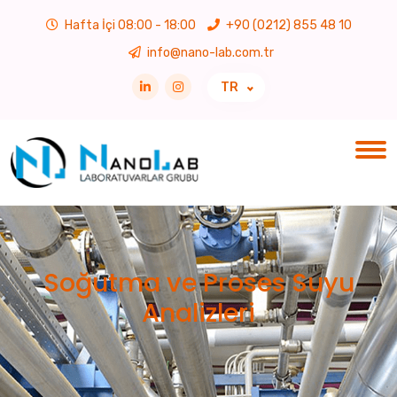
Hafta İçi 08:00 - 18:00
+90 (0212) 855 48 10
info@nano-lab.com.tr
TR
Soğutma ve Proses Suyu
Analizleri