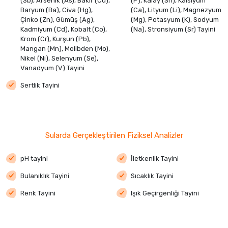
(Sb), Arsenik (As), Bakır (Cu),
(P), Kalay (Sn), Kalsiyum
Baryum (Ba), Civa (Hg),
(Ca), Lityum (Li), Magnezyum
Çinko (Zn), Gümüş (Ag),
(Mg), Potasyum (K), Sodyum
Kadmiyum (Cd), Kobalt (Co),
(Na), Stronsiyum (Sr) Tayini
Krom (Cr), Kurşun (Pb),
Mangan (Mn), Molibden (Mo),
Nikel (Ni), Selenyum (Se),
Vanadyum (V) Tayini
Sertlik Tayini
Sularda Gerçekleştirilen Fiziksel Analizler
pH tayini
İletkenlik Tayini
Bulanıklık Tayini
Sıcaklık Tayini
Renk Tayini
Işık Geçirgenliği Tayini