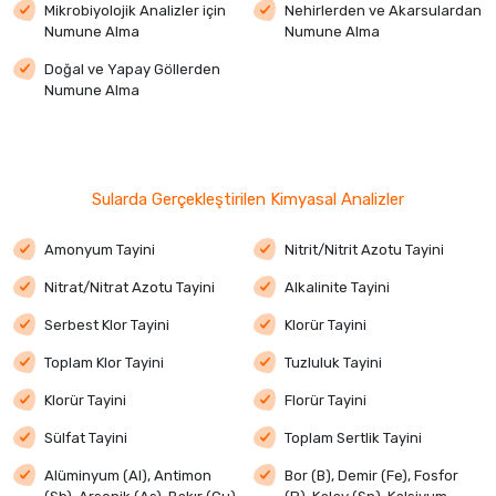
Mikrobiyolojik Analizler için
Nehirlerden ve Akarsulardan
Numune Alma
Numune Alma
Doğal ve Yapay Göllerden
Numune Alma
Sularda Gerçekleştirilen Kimyasal Analizler
Amonyum Tayini
Nitrit/Nitrit Azotu Tayini
Nitrat/Nitrat Azotu Tayini
Alkalinite Tayini
Serbest Klor Tayini
Klorür Tayini
Toplam Klor Tayini
Tuzluluk Tayini
Klorür Tayini
Florür Tayini
Sülfat Tayini
Toplam Sertlik Tayini
Alüminyum (Al), Antimon
Bor (B), Demir (Fe), Fosfor